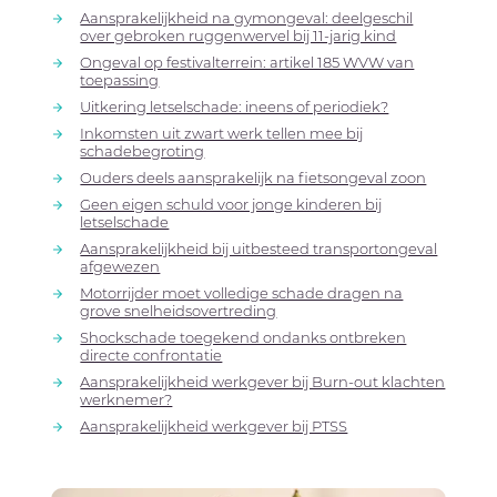
Aansprakelijkheid na gymongeval: deelgeschil
over gebroken ruggenwervel bij 11-jarig kind
Ongeval op festivalterrein: artikel 185 WVW van
toepassing
Uitkering letselschade: ineens of periodiek?
Inkomsten uit zwart werk tellen mee bij
schadebegroting
Ouders deels aansprakelijk na fietsongeval zoon
Geen eigen schuld voor jonge kinderen bij
letselschade
Aansprakelijkheid bij uitbesteed transportongeval
afgewezen
Motorrijder moet volledige schade dragen na
grove snelheidsovertreding
Shockschade toegekend ondanks ontbreken
directe confrontatie
Aansprakelijkheid werkgever bij Burn-out klachten
werknemer?
Aansprakelijkheid werkgever bij PTSS