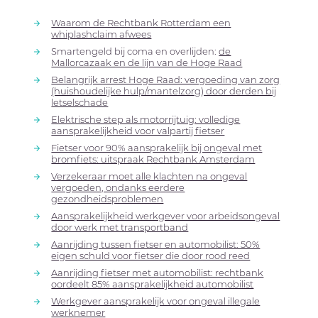
Waarom de Rechtbank Rotterdam een
whiplashclaim afwees
Smartengeld bij coma en overlijden:
de
Mallorcazaak en de lijn van de Hoge Raad
Belangrijk arrest Hoge Raad: vergoeding van zorg
(huishoudelijke hulp/mantelzorg) door derden bij
letselschade
Elektrische step als motorrijtuig: volledige
aansprakelijkheid voor valpartij fietser
Fietser voor 90% aansprakelijk bij ongeval met
bromfiets: uitspraak Rechtbank Amsterdam
Verzekeraar moet alle klachten na ongeval
vergoeden, ondanks eerdere
gezondheidsproblemen
Aansprakelijkheid werkgever voor arbeidsongeval
door werk met transportband
Aanrijding tussen fietser en automobilist: 50%
eigen schuld voor fietser die door rood reed
Aanrijding fietser met automobilist: rechtbank
oordeelt 85% aansprakelijkheid automobilist
Werkgever aansprakelijk voor ongeval illegale
werknemer