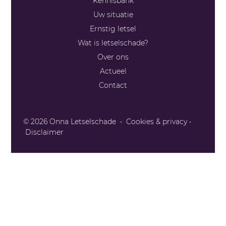
Kennisbank
Uw situatie
Ernstig letsel
Wat is letselschade?
Over ons
Actueel
Contact
Telefoon
085 - 13 043 93
© 2026 Onna Letselschade • Cookies & privacy •
Disclaimer
E-mail
info@onnaletselschade.nl
Stuur een bericht
Contactformulier