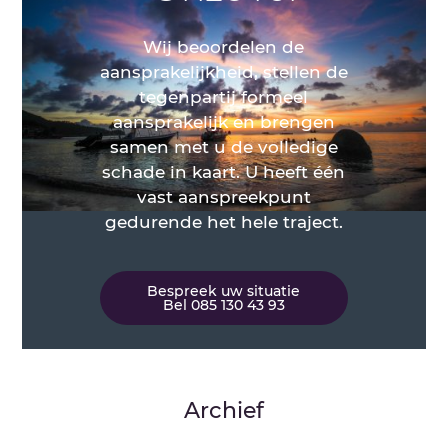
Wij beoordelen de
aansprakelijkheid, stellen de
tegenpartij formeel
aansprakelijk en brengen
samen met u de volledige
schade in kaart. U heeft één
vast aanspreekpunt
gedurende het hele traject.
Bespreek uw situatie
Bel 085 130 43 93
Archief