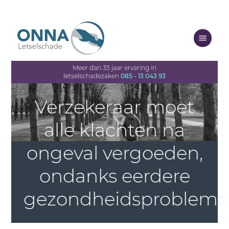
Meer dan 35 jaar ervaring in
letselschadezaken
085 - 13 043 93
Verzekeraar moet
alle klachten na
ongeval vergoeden,
ondanks eerdere
gezondheidsproblem