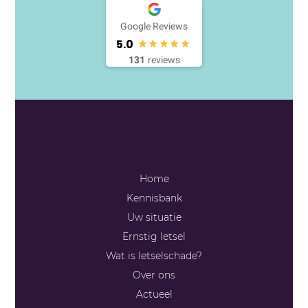
Google Reviews
5.0
131
reviews
Telefoon
085 - 13 043 93
E-mail
Home
info@onnaletselschade.nl
Kennisbank
Stuur een bericht
Uw situatie
Contactformulier
Ernstig letsel
Wat is letselschade?
Over ons
Actueel