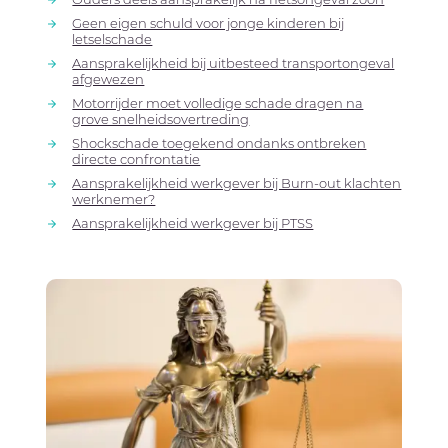
Geen eigen schuld voor jonge kinderen bij
letselschade
Aansprakelijkheid bij uitbesteed transportongeval
afgewezen
Motorrijder moet volledige schade dragen na
grove snelheidsovertreding
Shockschade toegekend ondanks ontbreken
directe confrontatie
Aansprakelijkheid werkgever bij Burn-out klachten
werknemer?
Aansprakelijkheid werkgever bij PTSS