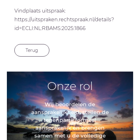
Vindplaats uitspraak:
https://uitspraken.rechtspraak.nl/details?
id=ECLI:NL:RBAMS:2025:1866
Terug
Onze rol
Wij beoordelen de
aansprakelijkheid, stellen de
tegenpartij formeel
aansprakelijk en brengen
samen met u de volledige