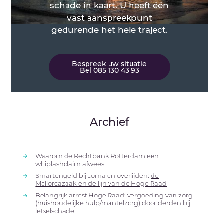
schade in kaart. U heeft één
vast aanspreekpunt
gedurende het hele traject.
Bespreek uw situatie
Bel 085 130 43 93
Archief
Waarom de Rechtbank Rotterdam een
whiplashclaim afwees
Smartengeld bij coma en overlijden:
de
Mallorcazaak en de lijn van de Hoge Raad
Belangrijk arrest Hoge Raad: vergoeding van zorg
(huishoudelijke hulp/mantelzorg) door derden bij
letselschade