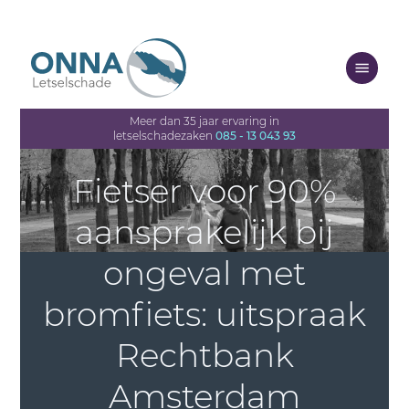
Meer dan 35 jaar ervaring in
letselschadezaken
085 - 13 043 93
Fietser voor 90%
aansprakelijk bij
ongeval met
bromfiets: uitspraak
Rechtbank
Amsterdam