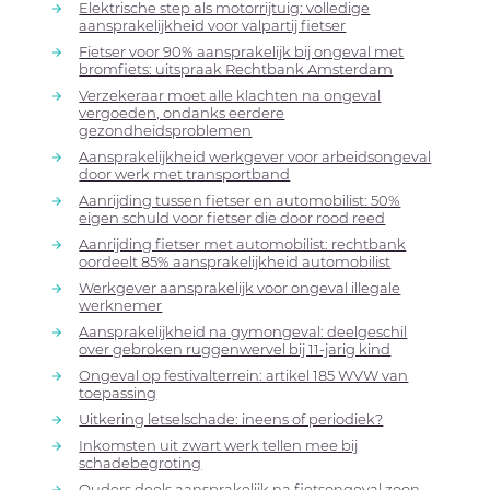
Elektrische step als motorrijtuig: volledige
aansprakelijkheid voor valpartij fietser
Fietser voor 90% aansprakelijk bij ongeval met
bromfiets: uitspraak Rechtbank Amsterdam
Verzekeraar moet alle klachten na ongeval
vergoeden, ondanks eerdere
gezondheidsproblemen
Aansprakelijkheid werkgever voor arbeidsongeval
door werk met transportband
Aanrijding tussen fietser en automobilist: 50%
eigen schuld voor fietser die door rood reed
Aanrijding fietser met automobilist: rechtbank
oordeelt 85% aansprakelijkheid automobilist
Werkgever aansprakelijk voor ongeval illegale
werknemer
Aansprakelijkheid na gymongeval: deelgeschil
over gebroken ruggenwervel bij 11-jarig kind
Ongeval op festivalterrein: artikel 185 WVW van
toepassing
Uitkering letselschade: ineens of periodiek?
Inkomsten uit zwart werk tellen mee bij
schadebegroting
Ouders deels aansprakelijk na fietsongeval zoon