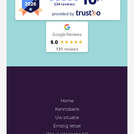
134 reviews
provided by
Google Reviews
5.0
131
reviews
Telefoon
085 - 13 043 93
E-mail
Home
info@onnaletselschade.nl
Kennisbank
Stuur een bericht
Uw situatie
Contactformulier
Ernstig letsel