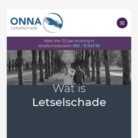
Meer dan 35 jaar ervaring in
letselschadezaken
085 - 13 043 93
Wat is
Letselschade