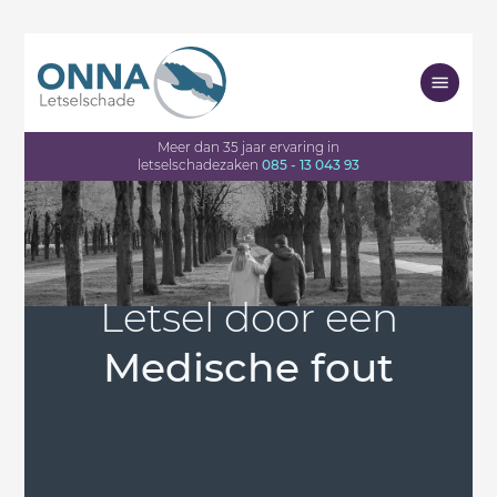
Meer dan 35 jaar ervaring in
letselschadezaken
085 - 13 043 93
Letsel door een
Medische fout