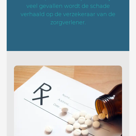
veel gevallen wordt de schade
verhaald op de verzekeraar van de
zorgverlener.