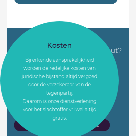
Kosten
Vermoedt u een medische fout?
Bij erkende aansprakelijkheid
worden de redelijke kosten van
Wilt u weten waar u in uw situatie aan toe
juridische bijstand altijd vergoed
bent? Neem gerust contact met ons op.
door de verzekeraar van de
Wij luisteren eerst.
tegenpartij.
Daarna bepalen we samen de juiste
Daarom is onze dienstverlening
stappen.
voor het slachtoffer vrijwel altijd
gratis.
Bespreek uw situatie: 085 130 43 93