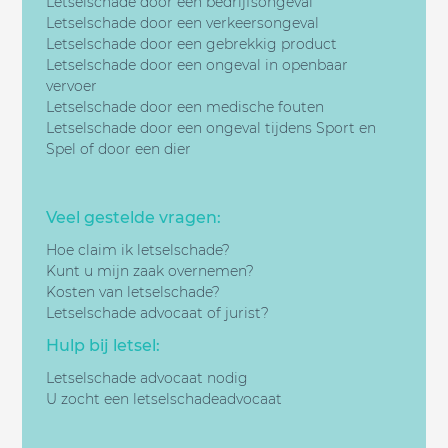
Letselschade door een bedrijfsongeval
Letselschade door een v
erkeersongeval
Letselschade door een gebrekkig product
Letselschade door een
ongeval in openbaar
vervoer
Letselschade door een
medische fouten
Letselschade door een
ongeval tijdens Sport en
Spel of door een dier
Veel gestelde vragen:
Hoe claim ik letselschade?
Kunt u mijn zaak overnemen?
Kosten van letselschade?
Letselschade advocaat of jurist?
Hulp bij letsel:
Letselschade advocaat nodig
U zocht een letselschadeadvocaat