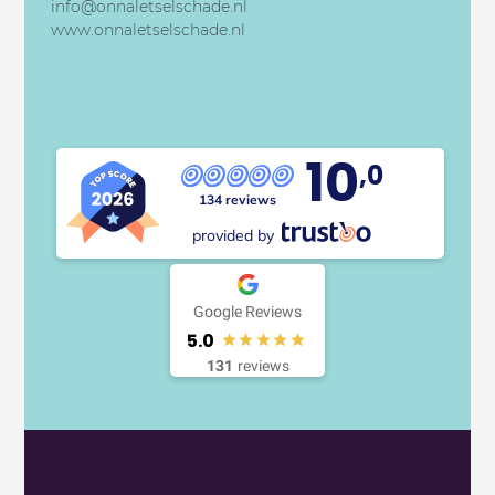
info@onnaletselschade.nl
www.onnaletselschade.nl
10
,0
134 reviews
provided by
Google Reviews
5.0
131
reviews
Telefoon
085 - 13 043 93