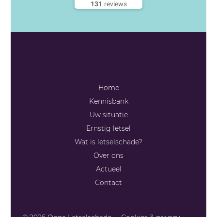
131
reviews
Telefoon
085 - 13 043 93
E-mail
Home
info@onnaletselschade.nl
Kennisbank
Stuur een bericht
Uw situatie
Contactformulier
Ernstig letsel
Wat is letselschade?
Over ons
Actueel
Contact
Zany