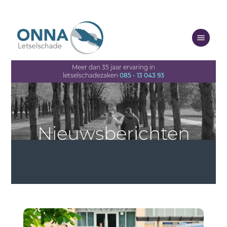
Meer dan 35 jaar ervaring in
letselschadezaken
085 - 13 043 93
Nieuwsberichten