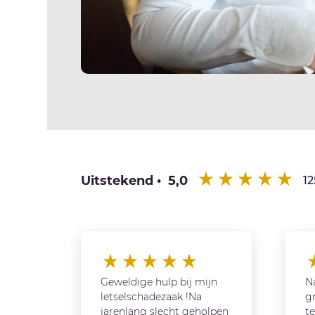
Uitstekend • 5,0
12
Geweldige hulp bij mijn
Na
letselschadezaak !Na
gr
jarenlang slecht geholpen
te