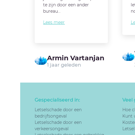
te zijn door een ander
l
bureau...
no
Lees meer
L
Armin Vartanjan
1 jaar geleden
Gespecialiseerd in:
Veel 
Letselschade door een
Hoe c
bedrijfsongeval
Kunt 
Letselschade door een
Koste
v
erkeersongeval
Letsel
Letselschade door een gebrekkig