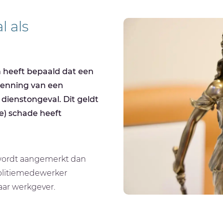
 als
 heeft bepaald dat een
kenning van een
n dienstongeval. Dit geldt
e) schade heeft
wordt aangemerkt dan
politiemedewerker
aar werkgever.