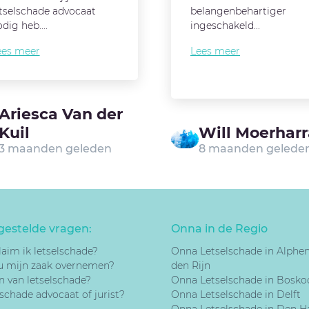
etselschade advocaat
belangenbehartiger
dig heb....
ingeschakeld...
ees meer
Lees meer
Ariesca Van der
Kuil
Will Moerhar
3 maanden geleden
8 maanden gelede
gestelde vragen:
Onna in de Regio
laim ik letselschade?
Onna Letselschade in Alphe
u mijn zaak overnemen?
den Rijn
n van letselschade?
Onna Letselschade in Bosko
schade advocaat of jurist?
Onna Letselschade in Delft
Onna Letselschade in Den H