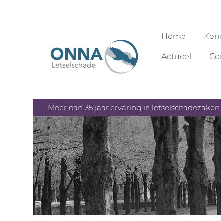
Home
Ken
Actueel
Co
Meer dan 35 jaar ervaring in letselschadezake