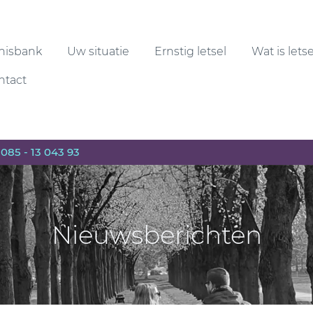
nisbank
Uw situatie
Ernstig letsel
Wat is lets
ntact
n
085 - 13 043 93
Nieuwsberichten