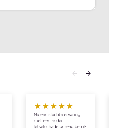
n
Na een slechte ervaring
Dankj
met een ander
top m
letselschade bureau ben ik
toega