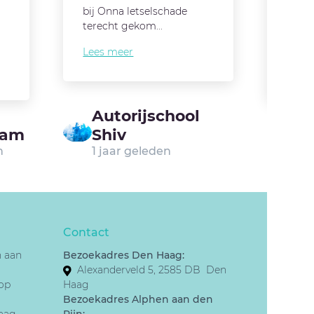
bij Onna letselschade
mense
terecht gekom...
en ve
Lees meer
Lees
Autorijschool
ram
Shiv
Du
n
1 jaar geleden
9 
Contact
n aan
Bezoekadres Den Haag:
Alexanderveld 5, 2585 DB Den
op
Haag
Bezoekadres Alphen aan den
aag
Rijn: