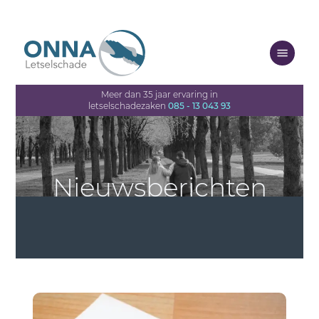
Meer dan 35 jaar ervaring in
letselschadezaken
085 - 13 043 93
Nieuwsberichten