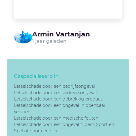
Armin Vartanjan
1 jaar geleden
Gespecialiseerd in:
Letselschade door een bedrijfsongeval
Letselschade door een v
erkeersongeval
Letselschade door een gebrekkig product
Letselschade door een
ongeval in openbaar
vervoer
Letselschade door een
medische fouten
Letselschade door een
ongeval tijdens Sport en
Spel of door een dier