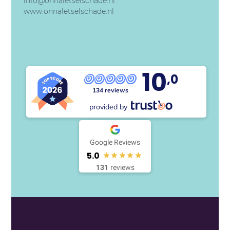
info@onnaletselschade.nl
www.onnaletselschade.nl
10
,0
134 reviews
provided by
Google Reviews
5.0
131
reviews
Telefoon
085 - 13 043 93