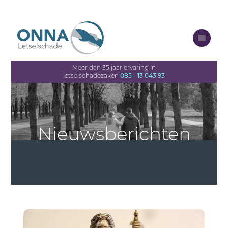
Meer dan 35 jaar ervaring in
letselschadezaken
085 - 13 043 93
Nieuwsberichten